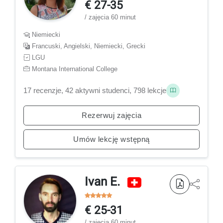
€ 27-35
/ zajęcia 60 minut
Niemiecki
Francuski, Angielski, Niemiecki, Grecki
LGU
Montana International College
17 recenzje, 42 aktywni studenci, 798 lekcje
Rezerwuj zajęcia
Umów lekcję wstępną
Ivan E.
€ 25-31
/ zajęcia 60 minut