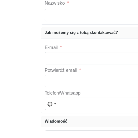
Nazwisko
*
Jak możemy się z tobą skontaktować?
E-mail
*
Potwierdź email
*
Telefon/Whatsapp
N
o
c
Wiadomość
o
u