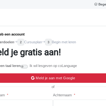
Begel
eb een account
erdoelen
Cursusplan
Begin met leren
2
3
ld je gratis aan!
een taal leren
Ik wil lesgeven op coLanguage
Meld je aan met Google
of
aam
*
Achternaam
*