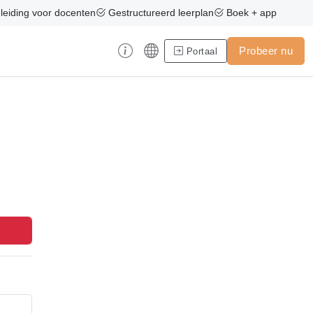
eiding voor docenten
Gestructureerd leerplan
Boek + app
Probeer nu
Portaal