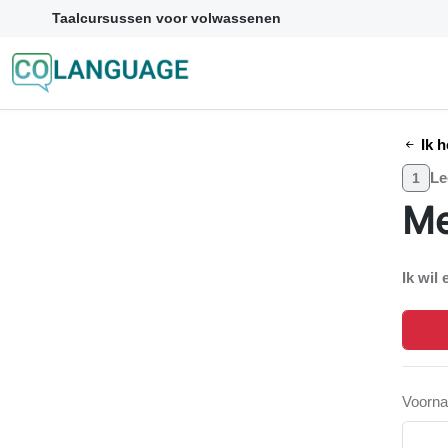
Taalcursussen voor volwassenen
Ik h
Le
1
Me
Ik wil 
Voorn