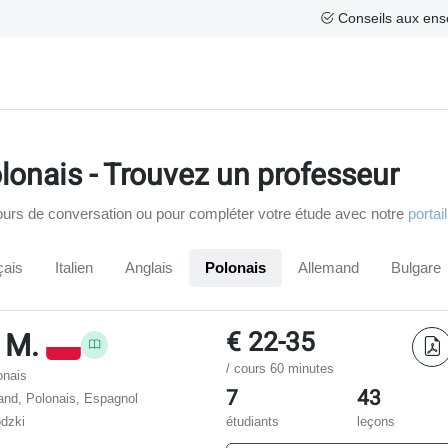
Conseils aux ens
olonais - Trouvez un professeur
ours de conversation ou pour compléter votre étude avec notre
portai
çais
Italien
Anglais
Polonais
Allemand
Bulgare
€ 22-35
 M.
/ cours 60 minutes
onais
7
43
and, Polonais, Espagnol
ódzki
étudiants
leçons