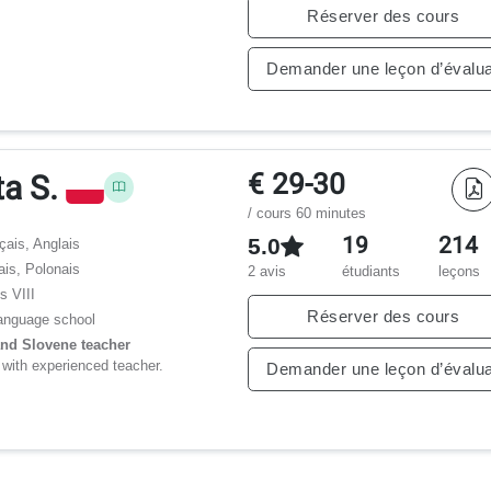
Réserver des cours
Demander une leçon d’évalua
€ 29-30
ta S.
/ cours 60 minutes
19
214
5.0
çais, Anglais
ais, Polonais
2 avis
étudiants
leçons
s VIII
Réserver des cours
nguage school
and Slovene teacher
with experienced teacher.
Demander une leçon d’évalua