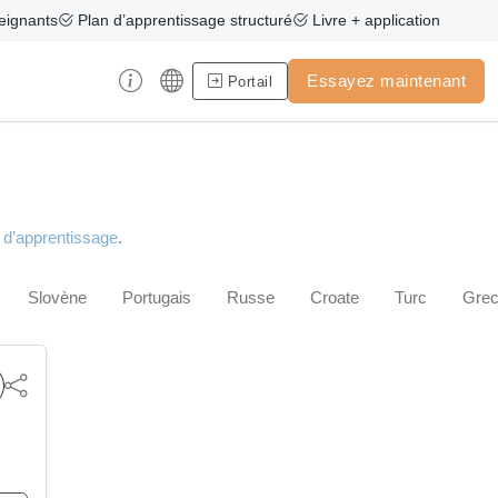
eignants
Plan d’apprentissage structuré
Livre + application
Essayez maintenant
Portail
l d’apprentissage
.
Slovène
Portugais
Russe
Croate
Turc
Gre