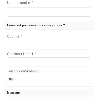
Nom de famille
*
Comment pouvons-nous vous joindre ?
Courriel
*
Confirmer l'email
*
Téléphone/Whatsapp
U
n
i
Message
t
e