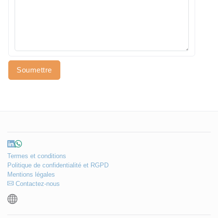
d
S
t
a
t
e
s
Soumettre
+
1
Termes et conditions
Politique de confidentialité et RGPD
Mentions légales
Contactez-nous