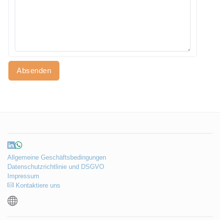
d
S
t
a
t
e
s
Absenden
+
1
Allgemeine Geschäftsbedingungen
Datenschutzrichtlinie und DSGVO
Impressum
Kontaktiere uns