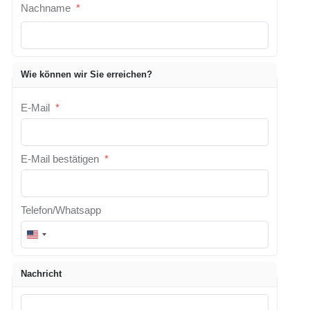
Nachname
*
Wie können wir Sie erreichen?
E-Mail
*
E-Mail bestätigen
*
Telefon/Whatsapp
U
n
i
Nachricht
t
e