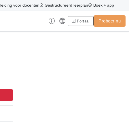
eiding voor docenten
Gestructureerd leerplan
Boek + app
Probeer nu
Portaal