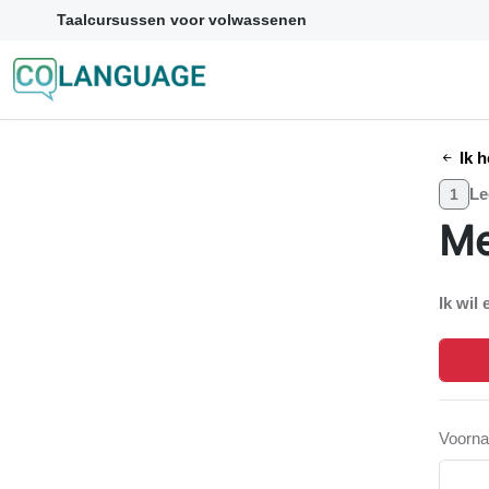
Taalcursussen voor volwassenen
Ik h
Le
1
Me
Ik wil 
Voorn