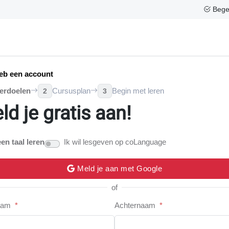
Begel
eb een account
erdoelen
Cursusplan
Begin met leren
2
3
ld je gratis aan!
een taal leren
Ik wil lesgeven op coLanguage
Meld je aan met Google
of
aam
*
Achternaam
*