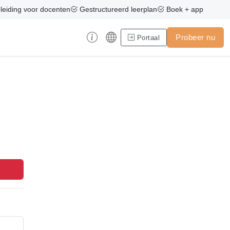
eiding voor docenten
Gestructureerd leerplan
Boek + app
Probeer nu
Portaal