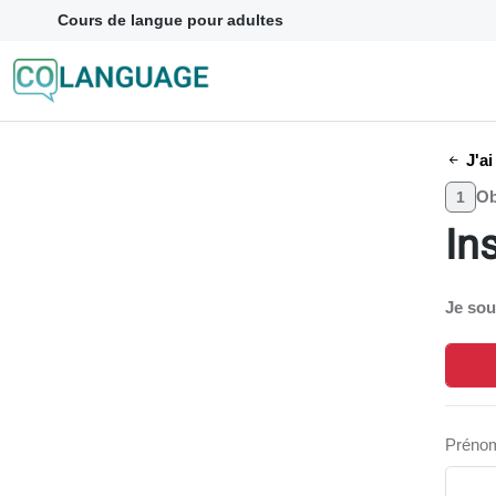
Cours de langue pour adultes
J'ai
Ob
1
In
Je sou
Préno