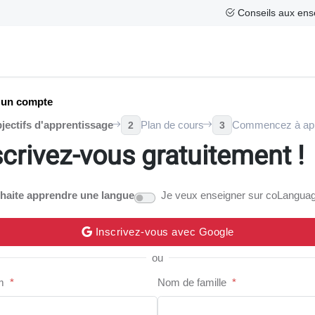
Conseils aux ens
 un compte
jectifs d'apprentissage
Plan de cours
Commencez à ap
2
3
scrivez-vous gratuitement !
haite apprendre une langue
Je veux enseigner sur coLangua
Inscrivez-vous avec Google
ou
m
*
Nom de famille
*