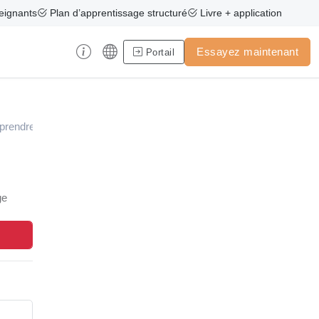
eignants
Plan d’apprentissage structuré
Livre + application
Essayez maintenant
Portail
prendre
ge