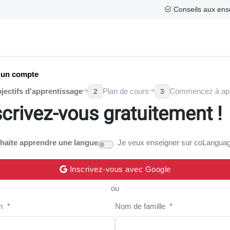
Conseils aux ens
 un compte
jectifs d'apprentissage
Plan de cours
Commencez à ap
2
3
scrivez-vous gratuitement !
haite apprendre une langue
Je veux enseigner sur coLangua
Inscrivez-vous avec Google
ou
m
*
Nom de famille
*