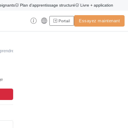
eignants
Plan d’apprentissage structuré
Livre + application
Essayez maintenant
Portail
prendre
ge