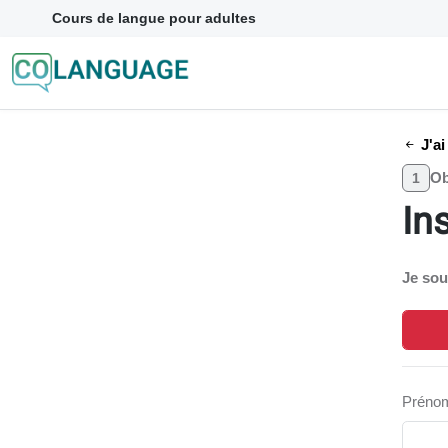
Cours de langue pour adultes
J'ai
Ob
1
In
Je sou
Préno